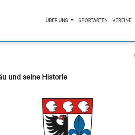
ÜBER UNS
SPORTARTEN
VEREINE
Vorstand / Beisitz
Was ist der Sportverband
Sportkreis Ravensburg / WLSB / DOSB
u und seine Historie